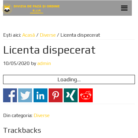
Skip
Skip
Skip
to
to
to
primary
main
footer
navigation
content
Ești aici:
Acasă
/
Diverse
/
Licenta dispecerat
Licenta dispecerat
10/05/2020
by
admin
Loading...
Din categoria:
Diverse
Trackbacks
R