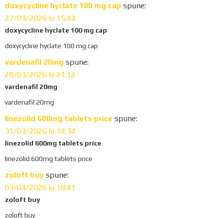
doxycycline hyclate 100 mg cap
spune:
e
27/03/2026 la 15:44
a
doxycycline hyclate 100 mg cap
doxycycline hyclate 100 mg cap
d
vardenafil 20mg
spune:
e
28/03/2026 la 21:12
r
vardenafil 20mg
I
vardenafil 20mg
n
linezolid 600mg tablets price
spune:
31/03/2026 la 14:34
t
linezolid 600mg tablets price
e
linezolid 600mg tablets price
r
zoloft buy
spune:
03/04/2026 la 18:41
a
zoloft buy
c
zoloft buy