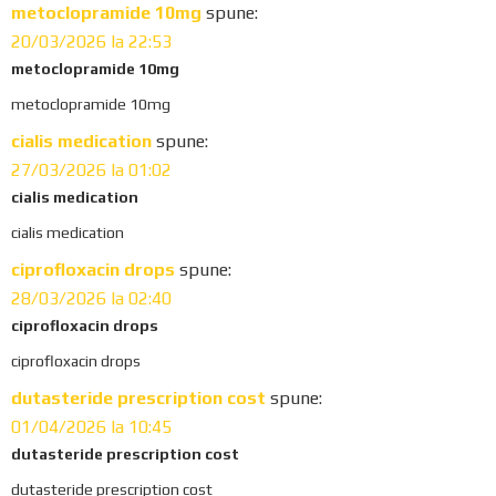
metoclopramide 10mg
spune:
e
20/03/2026 la 22:53
a
metoclopramide 10mg
metoclopramide 10mg
d
cialis medication
spune:
e
27/03/2026 la 01:02
r
cialis medication
I
cialis medication
n
ciprofloxacin drops
spune:
28/03/2026 la 02:40
t
ciprofloxacin drops
e
ciprofloxacin drops
r
dutasteride prescription cost
spune:
01/04/2026 la 10:45
a
dutasteride prescription cost
c
dutasteride prescription cost