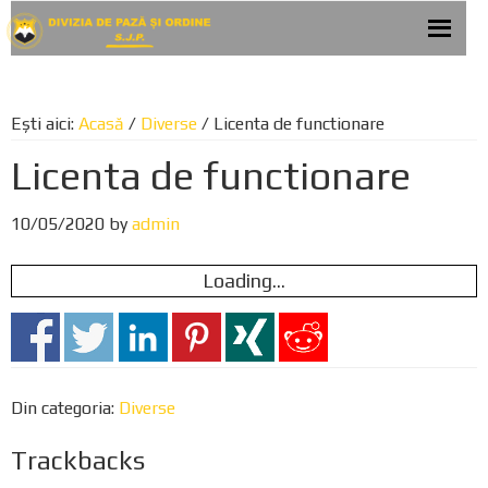
Skip
Skip
Skip
to
to
to
primary
main
footer
navigation
content
Ești aici:
Acasă
/
Diverse
/
Licenta de functionare
Licenta de functionare
10/05/2020
by
admin
Loading...
Din categoria:
Diverse
Trackbacks
R