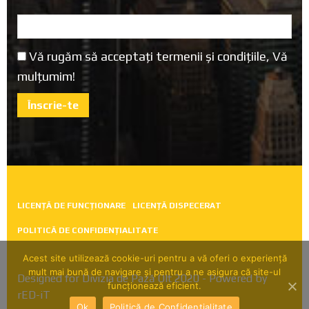
Vă rugăm să acceptați termenii și condițiile, Vă
mulțumim!
LICENȚĂ DE FUNCȚIONARE
LICENȚĂ DISPECERAT
POLITICĂ DE CONFIDENȚIALITATE
Acest site utilizează cookie-uri pentru a vă oferi o experiență
mult mai bună de navigare și pentru a ne asigura că site-ul
Designed for
Divizia de Pază Olt 2020
- Powered by
funcționează eficient.
rED-iT
Ok
Politică de Confidențialitate