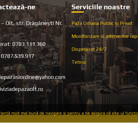
actează-ne
Serviciile noastre
 – Olt, str. Drăgănești Nr.
Paza Umana Public si Privat
Monitorizare si interventie rap
erat: 0783.111.360
Dispecerat 24/7
: 0787.539.917
Tehnic
adepazasiordine@yahoo.com
viziadepazaolt.ro
riență mult mai bună de navigare și pentru a ne asigura că site-ul funcți
 by
rED-iT
LICENȚĂ DE FUNCȚIONARE
LI