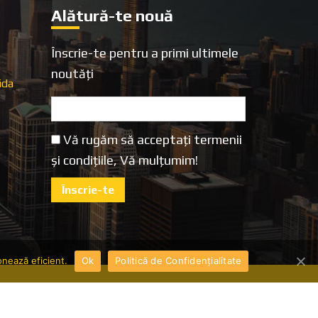
Alătură-te nouă
Înscrie-te pentru a primi ultimele
noutăți
ida
Vă rugăm să acceptați termenii
și condițiile, Vă mulțumim!
onează eficient.
Ok
Politică de Confidențialitate
CENȚĂ DISPECERAT
POLITICĂ DE CONFIDENȚIALITATE