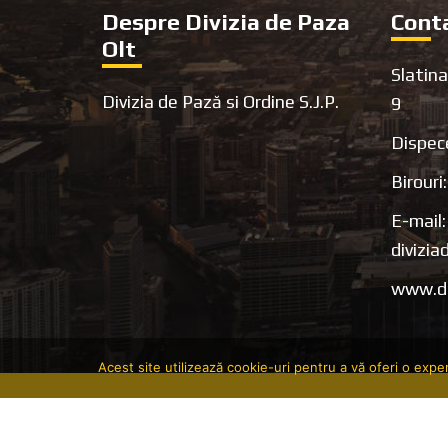
Footer
Despre Divizia de Paza
Cont
Olt
Slatina
Divizia de Pază si Ordine S.J.P.
9
Dispec
Birouri
E-mail:
divizi
www.di
Acest site utilizează cookie-uri pentru a vă oferi o expe
Designed for
Divizia de Pază Olt 2020
- Powered