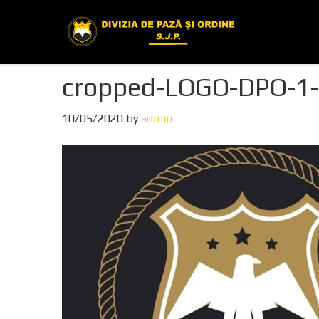
Skip
Skip
Skip
to
to
to
primary
main
footer
navigation
content
cropped-LOGO-DPO-1-
10/05/2020
by
admin